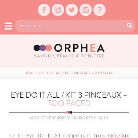
MAKE-UP, BEAUTÉ & BIEN-ÊTRE
HOME
»
EYE DO IT ALL / KIT 3 PINCEAUX – TOO FACED
EYE DO IT ALL / KIT 3 PINCEAUX –
TOO FACED
MODIFIÉ LE VENDREDI 28/02/2025 À 10:30
Ce kit
Eye Do It All
comprenant
trois pinceaux