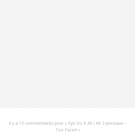
Il y a
13 commentaires
pour «
Eye Do It All / Kit 3 pinceaux –
Too Faced
»