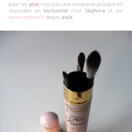
pour les
yeux
n’est pas une nouveauté puisqu’il est
disponible en
exclusivité
chez
Sephora
et sur
www.sephora.fr
depuis
août.