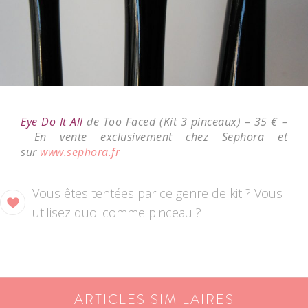
Eye Do It All
de
Too Faced
(Kit 3 pinceaux) – 35 € –
En vente exclusivement chez
Sephora
et
sur
www.sephora.fr
Vous êtes tentées par ce genre de kit ? Vous
utilisez quoi comme pinceau ?
ARTICLES SIMILAIRES