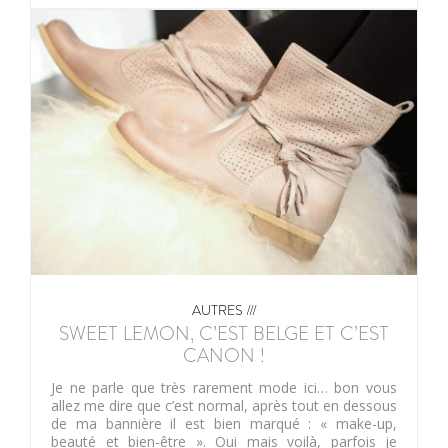
AUTRES ///
SWEET LEMON, C’EST BELGE ET C’EST
CANON !
Je ne parle que très rarement mode ici… bon vous
allez me dire que c’est normal, après tout en dessous
de ma bannière il est bien marqué : « make-up,
beauté et bien-être ». Oui mais voilà, parfois je