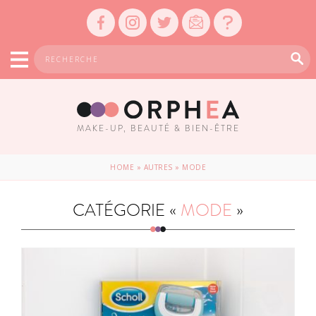
MAKE-UP, BEAUTÉ & BIEN-ÊTRE
HOME
»
AUTRES
»
MODE
CATÉGORIE «
MODE
»