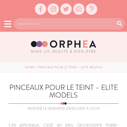
MAKE-UP, BEAUTÉ & BIEN-ÊTRE
HOME
»
PINCEAUX POUR LE TEINT – ELITE MODELS
PINCEAUX POUR LE TEINT – ELITE
MODELS
MODIFIÉ LE VENDREDI 28/02/2025 À 10:29
Les pinceaux, c’est un peu l’accessoire make-