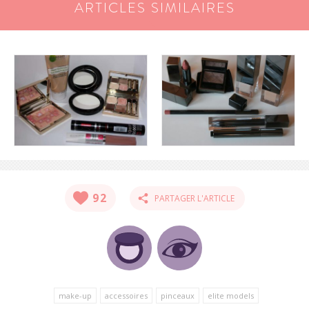
ARTICLES SIMILAIRES
92
PARTAGER L'ARTICLE
make-up
accessoires
pinceaux
elite models