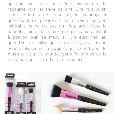
up par excellence, au même niveau que le
recourbe -cils j’ai envie de dire. Une fois qu’on
rentre de le milieu de la beauté, du maquillage et
qu’on souhaite progresser, cela devient un peu
inévitable. Je ne dis pas qu’il faut avoir toute la
panoplie, loin de là, deux / trois pinceaux suffisent
à pouvoir bien se maquiller. D’ailleurs, moi au
quotidien j’en utilise que trois : un gros pinceau
pour appliquer de la
poudre
, un second pour le
blush
et un autre pour les
yeux
(qui me sert à la
fois à appliquer le fard et à l’estomper).