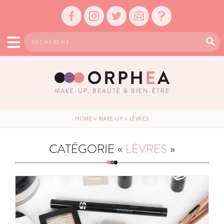
MAKE-UP, BEAUTÉ & BIEN-ÊTRE
HOME
»
MAKE-UP
»
LÈVRES
CATÉGORIE «
LÈVRES
»