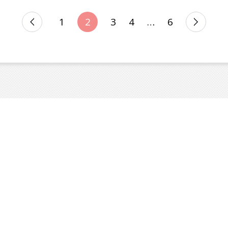
1
2
3
4
…
6
N