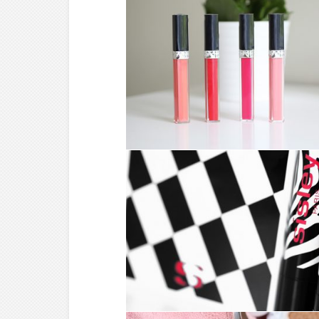
MAKE-UP ///
DIOR ROUGE
BRILLANT
MAKE-UP ///
DES JOLIES PETITES
NOUVEAUTÉS
SIGNÉES SISLEY !