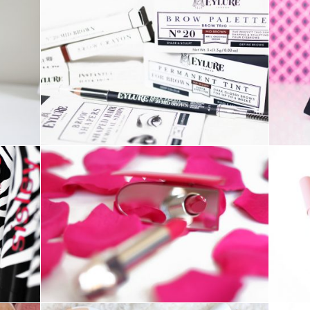
MAKE-UP ///
LES PRODUITS POUR
LES SOURCILS
EYLURE
MAKE-UP ///
ROUGE G N°864
ROSE GRENAT –
GUERLAIN