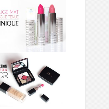
MAKE-UP ///
ROUGE MAT
LONGUE TENUE –
CLINIQUE
MAKE-UP ///
COLLECTION
AUTOMNE 2014 /
MAKE-UP – DIOR