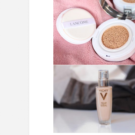
MAKE-UP ///
FOND DE TEINT
MIRACLE CUSHION –
LANCÔME
MAKE-UP ///
FOND DE TEINT
FLUIDE TEINT IDÉAL
N°15 – VICHY