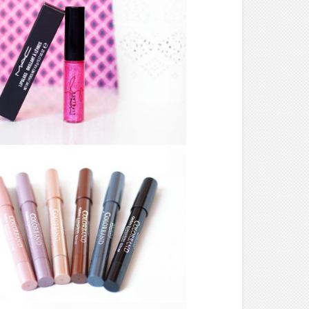
MAKE-UP ///
COLLECTION MILEY
CYRUS / LIPGLOSS –
MAC
MAKE-UP ///
OMBRE À PAUPIÈRE
& LINER
COLORBAND –
BOURJOIS