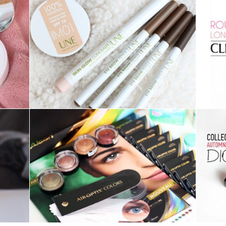
MAKE-UP ///
IL Y A DU NOUVEAU
CHEZ UNE BEAUTY !
AUTRES ///
LENTILLES AIR OPTIX
COLORS – ALCON