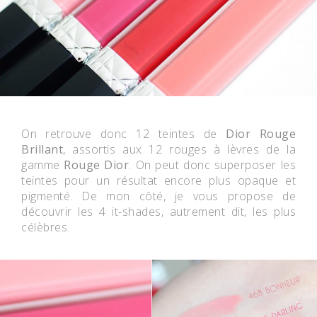
On retrouve donc 12 teintes de
Dior Rouge
Brillant
, assortis aux 12 rouges à lèvres de la
gamme
Rouge Dior
. On peut donc superposer les
teintes pour un résultat encore plus opaque et
pigmenté. De mon côté, je vous propose de
découvrir les 4 it-shades, autrement dit, les plus
célèbres.