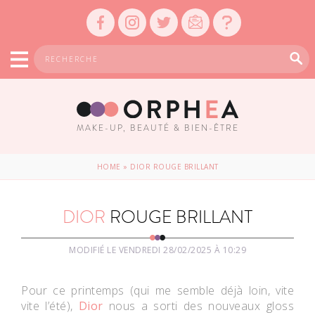
MAKE-UP, BEAUTÉ & BIEN-ÊTRE
HOME
»
DIOR ROUGE BRILLANT
DIOR
ROUGE BRILLANT
MODIFIÉ LE VENDREDI 28/02/2025 À 10:29
Pour ce printemps (qui me semble déjà loin, vite
vite l’été),
Dior
nous a sorti des nouveaux gloss