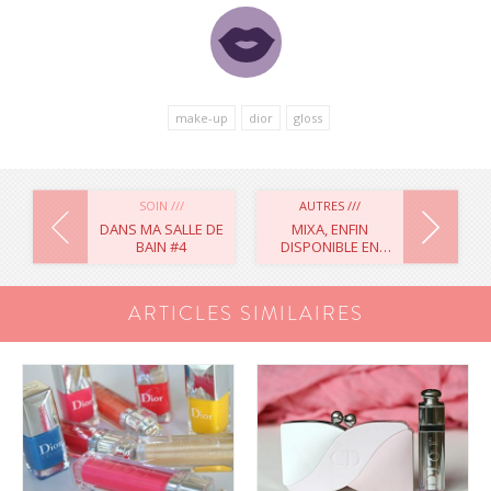
make-up
dior
gloss
NAVIGATION
SOIN ///
AUTRES ///
DANS MA SALLE DE
MIXA, ENFIN
BAIN #4
DISPONIBLE EN
DE
BELGIQUE !
L’ARTICLE
ARTICLES SIMILAIRES