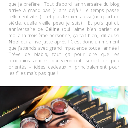
que je préfère ! Tout d’abord l’anniversaire du blog
arrive à grand pas (4 ans déjà ! Le temps passe
tellement vite !) … et puis le mien aussi (un quart de
siècle, quelle vieille peau je suis) ! Et puis qui dit
anniversaire de
Céline
(oui j’aime bien parler de
moi à la troisième personne, ça fait bien), dit aussi
Noël
qui arrive juste après ! C’est donc un moment
que j’attends avec grand impatience toute l’année !
Trêve de blabla, tout ça pour dire que les
prochains articles qui viendront, seront un peu
orientés « idées cadeaux », principalement pour
les filles mais pas que !