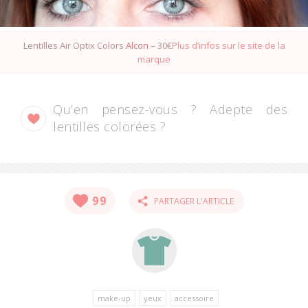
Lentilles Air Optix Colors
Alcon
– 30€
Plus d’infos sur le site de la
marque
Qu’en pensez-vous ? Adepte des
lentilles colorées ?
99
PARTAGER L'ARTICLE
make-up
yeux
accessoire