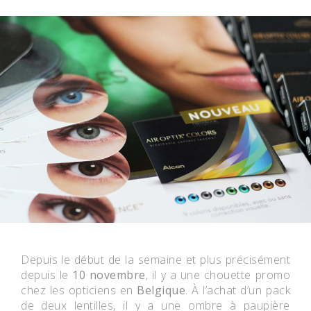
Depuis le début de la semaine et plus précisément
depuis le
10 novembre
, il y a une chouette promo
chez les opticiens en
Belgique
. À l’achat d’un pack
de deux lentilles, il y a une ombre à paupière