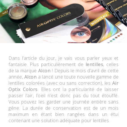
Dans l’article du jour, je vais vous parler yeux et
fantaisie. Plus particulièrement de
lentilles
, celles
de la marque
Alcon
! Depuis le mois d’avril de cette
année,
Alcon
a lancé une toute nouvelle gamme de
lentilles colorées (avec ou sans correction), les
Air
Optix Colors
. Elles ont la particularité de laisser
passer l’air, l’oeil n’est donc pas du tout étouffé.
Vous pouvez les garder une journée entière sans
gêne. La durée de conservation est de un mois
maximum en étant bien rangées dans un étui
contenant une solution adéquate pour lentilles.