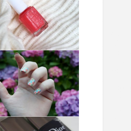
MAKE-UP ///
SUNDAY FUNDAY –
ESSIE
MAKE-UP ///
NAIL ART N°1 : LE
QUADRILLÉ COLORÉ
PAR EMILIE