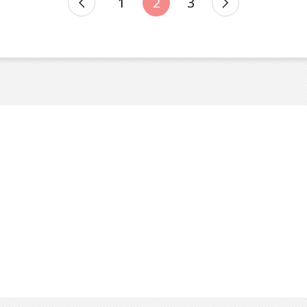
1
2
3
N