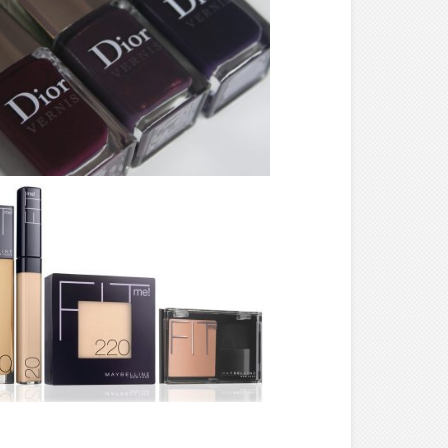
MAKE-UP ///
LES VIOLETS
HYPNOTIQUES –
DIOR
MAKE-UP ///
NOUVELLE GAMME
FIT ME! –
MAYBELLINE