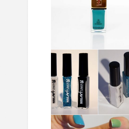
MAKE-UP ///
VERT D’ORIENT –
YVES SAINT LAURENT
MAKE-UP ///
NAIL ART N°6 : NAIL
ART LINER DE 2B PAR
EMILIE