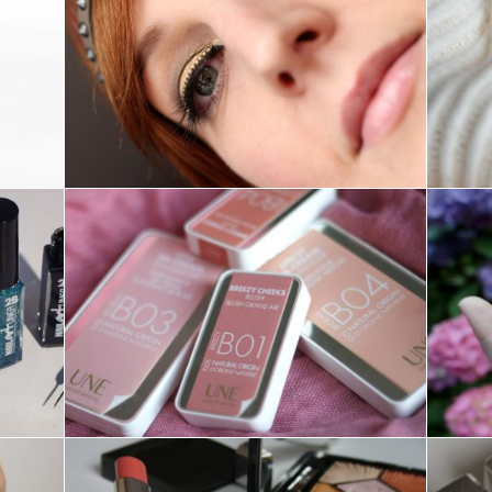
MAKE-UP ///
MAQUILLAGE DE
FÊTES
MAKE-UP ///
EMBELLISSEUR BB-
CREAM & BLUSH
GRAND AIR – UNE