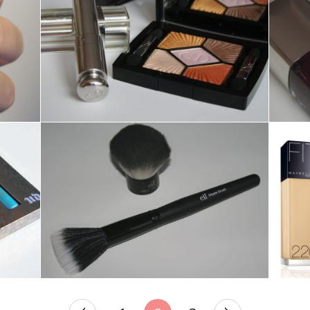
MAKE-UP ///
MAKE-UP AVEC LA
COLLECTION
CROISETTE – DIOR
MAKE-UP ///
STIPPLE BRUSH &
KABUKI FACE BRUSH
– ELF