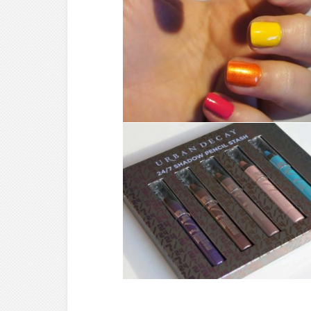
MAKE-UP ///
LES VERNIS MISS
EUROPE PAR EMILIE
MAKE-UP ///
24/7 SHADOW
PENCIL STASH KIT –
URBAN DECAY