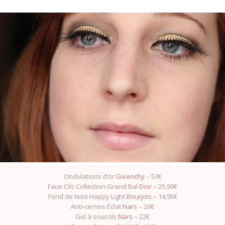
Ondulations d’or
Givenchy
– 53€
Faux Cils Collection Grand Bal
Dior
– 25,90€
Fond de teint Happy Light
Bourjois
– 14,95€
Anti-cernes Éclat
Nars
– 26€
Gel à sourcils
Nars
– 22€