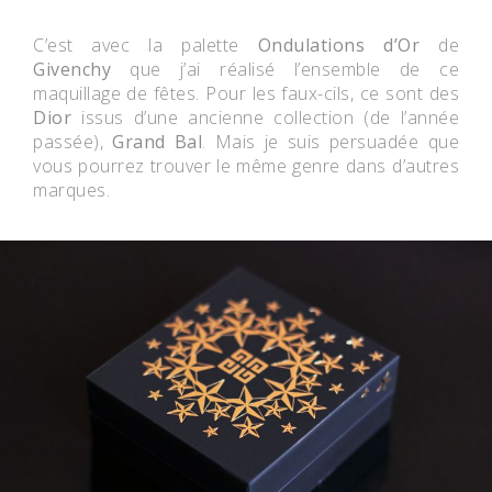
C’est avec la palette
Ondulations d’Or
de
Givenchy
que j’ai réalisé l’ensemble de ce
maquillage de fêtes. Pour les faux-cils, ce sont des
Dior
issus d’une ancienne collection (de l’année
passée),
Grand Bal
. Mais je suis persuadée que
vous pourrez trouver le même genre dans d’autres
marques.