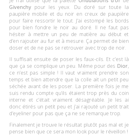
Je n’ai utilisé que la palette
Ondulations d’or
de
Givenchy
pour les yeux. Du doré sur toute la
paupière mobile et du noir en creux de paupière
pour faire ressortir le tout. J’ai estompé les bords
pour bien fondre le noir au doré. Il ne faut pas
hésiter à mettre un peu de matière au début et
d’en rajouter au fur et à mesure. Ça permet de bien
doser et de ne pas se retrouver avec trop de noir.
Il suffisait ensuite de poser les faux-cils. Et c’est là
que ça se complique un peu. Même pour des
Dior
,
ce n’est pas simple ! Il vaut vraiment prendre son
temps et bien attendre que la colle ait un petit peu
séchée avant de les poser. La première fois je me
suis rendu compte qu’ils étaient trop près du coin
interne et c’était vraiment désagréable. Je les ai
donc étirés un petit peu et j’ai rajouté un petit trait
d’eyeliner pour pas que ça ne se remarque trop.
Finalement je trouve le résultat plutôt pas mal et je
pense bien que ce sera mon look pour le réveillon !