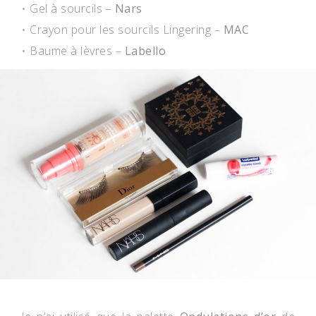
Gel à sourcils –
Nars
Crayon pour les sourcils Lingering –
MAC
Baume à lèvres –
Labello