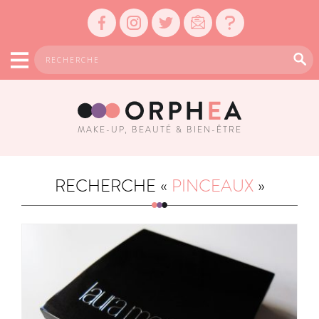
MAKE-UP, BEAUTÉ & BIEN-ÊTRE
RECHERCHE «
PINCEAUX
»