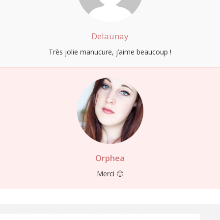
Delaunay
Très jolie manucure, j’aime beaucoup !
Orphea
Merci 🙂