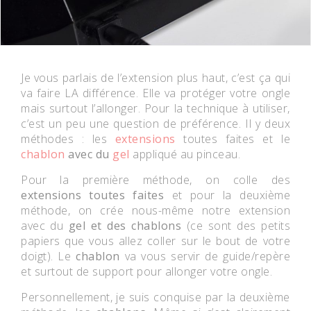
Je vous parlais de l’extension plus haut, c’est ça qui
va faire LA différence. Elle va protéger votre ongle
mais surtout l’allonger. Pour la technique à utiliser,
c’est un peu une question de préférence. Il y deux
méthodes : les
extensions
toutes faites et le
chablon
avec du
gel
appliqué au pinceau.
Pour la première méthode, on colle des
extensions toutes faites
et pour la deuxième
méthode, on crée nous-même notre extension
avec du
gel et des chablons
(ce sont des petits
papiers que vous allez coller sur le bout de votre
doigt). Le
chablon
va vous servir de guide/repère
et surtout de support pour allonger votre ongle.
Personnellement, je suis conquise par la deuxième