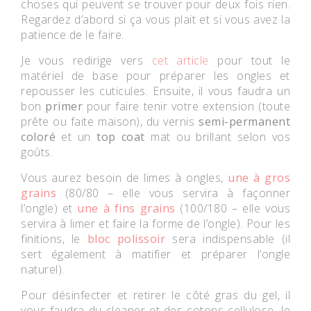
choses qui peuvent se trouver pour deux fois rien.
Regardez d’abord si ça vous plait et si vous avez la
patience de le faire.
Je vous redirige vers
cet article
pour tout le
matériel de base pour préparer les ongles et
repousser les cuticules. Ensuite, il vous faudra un
bon
primer
pour faire tenir votre extension (toute
prête ou faite maison), du vernis
semi-permanent
coloré
et un
top coat
mat ou brillant selon vos
goûts.
Vous aurez besoin de limes à ongles,
une à gros
grains
(80/80 – elle vous servira à façonner
l’ongle) et
une à fins grains
(100/180 – elle vous
servira à limer et faire la forme de l’ongle). Pour les
finitions, le
bloc polissoir
sera indispensable (il
sert également à matifier et préparer l’ongle
naturel).
Pour désinfecter et retirer le côté gras du gel, il
vous faudra du cleaner et des cotons cellulose. Je