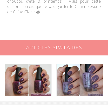
choucou d’été & printemps! Mais pour cette
saison je crois que je vais garder le Channelesque
de China Glaze 🙂
ARTICLES SIMILAIRES