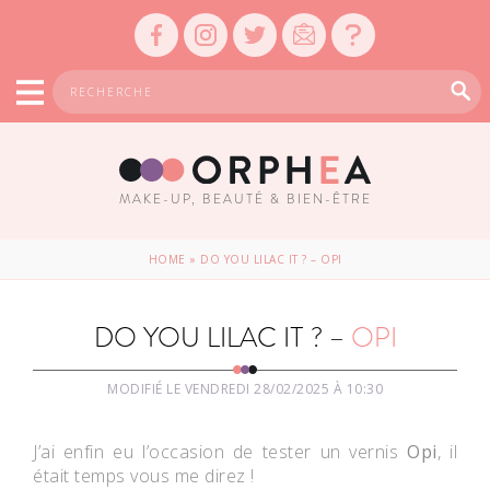
MAKE-UP, BEAUTÉ & BIEN-ÊTRE
HOME
»
DO YOU LILAC IT ? – OPI
DO YOU LILAC IT ? –
OPI
MODIFIÉ LE VENDREDI 28/02/2025 À 10:30
J’ai enfin eu l’occasion de tester un vernis
Opi
, il
était temps vous me direz !