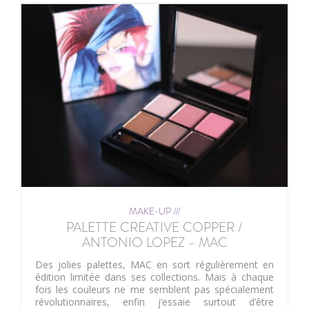
MAKE-UP ///
PALETTE CREATIVE COPPER /
ANTONIO LOPEZ – MAC
Des jolies palettes, MAC en sort régulièrement en
édition limitée dans ses collections. Mais à chaque
fois les couleurs ne me semblent pas spécialement
révolutionnaires, enfin j’essaie surtout d’être