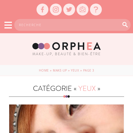
MAKE-UP, BEAUTÉ & BIEN-ÊTRE
HOME
»
MAKE-UP
»
YEUX
»
PAGE 3
CATÉGORIE «
YEUX
»