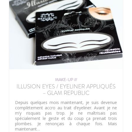
MAKE-UP ///
ILLUSION EYES / EYELINER APPLIQUÉS
– GLAM REPUBLIC
Depuis quelques mois maintenant, je suis devenue
complètement accro au trait d’eyeliner. Avant je ne
m’y risquais pas trop. Je ne maîtrisais pas
spécialement le geste et du coup ça prenait trois
plombes. Je renonçais à chaque fois. Mais
maintenant…