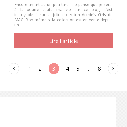
Encore un article un peu tardif (je pense que je serai
à la bourre toute ma vie sur ce blog, c’est
incroyable…) sur la jolie collection Archie’s Girls de
MAC. Bon même si la collection est en vente depuis
un…
Lire l'article
POSTS
1
2
3
4
5
…
8
PAGINATION