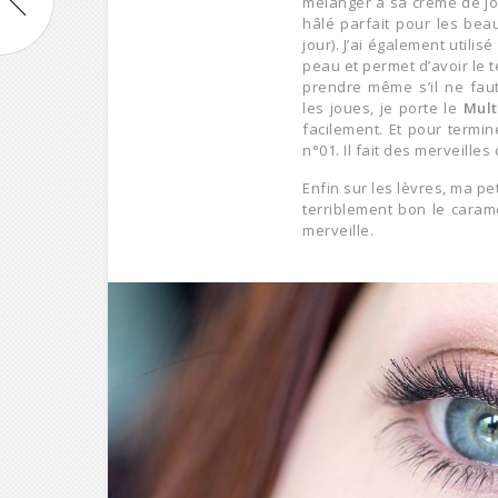
mélanger à sa crème de jour
hâlé parfait pour les beau
jour). J’ai également utilisé
peau et permet d’avoir le t
prendre même s’il ne faut
les joues, je porte le
Mult
facilement. Et pour termi
n°01. Il fait des merveilles
Enfin sur les lèvres, ma pe
terriblement bon le caram
merveille.