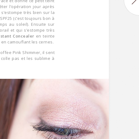
race et donne ce petit teint
éter l’opération jour après
 s’estompe très bien sur la
 SPF25 (c’est toujours bon à
ps au soleil). Ensuite sur
rail et qui s’estompe très
nstant Concealer
en teinte
ut en camouflant les cernes.
offee Pink Shimmer, il sent
colle pas et les sublime à