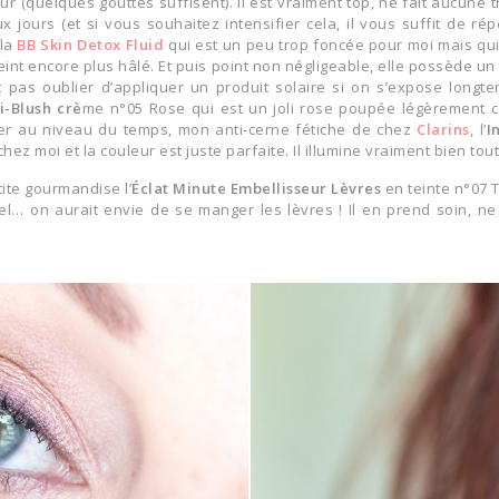
 (quelques gouttes suffisent). Il est vraiment top, ne fait aucune t
x jours (et si vous souhaitez intensifier cela, il vous suffit de rép
 la
BB Skin Detox Fluid
qui est un peu trop foncée pour moi mais qui
S'INSCRIRE
eint encore plus hâlé. Et puis point non négligeable, elle possède un
 pas oublier d’appliquer un produit solaire si on s’expose longtem
i-Blush crè
me n°05 Rose qui est un joli rose poupée légèrement co
ner au niveau du temps, mon anti-cerne fétiche de chez
Clarins
, l’
I
 chez moi et la couleur est juste parfaite. Il illumine vraiment bien to
tite gourmandise l’
Éclat Minute Embellisseur Lèvres
en teinte n°07 T
el… on aurait envie de se manger les lèvres ! Il en prend soin, ne 