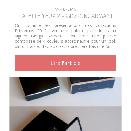
MAKE-UP ///
PALETTE YEUX 2 – GIORGIO ARMANI
On continue les présentations des collections
Printemps 2012 avec une palette pour les yeux
signée Giorgio Armani. C’est donc une palette
composée de 4 couleurs assez neutre pour un look
plutôt frais et discret. C’est la première fois que j’ai…
Lire l'article