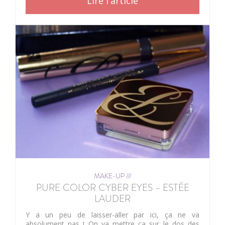
Lire l'article
MAKE-UP ///
PURE COLOR CYBER EYES – ESTÉE
LAUDER
Y a un peu de laisser-aller par ici, ça ne va
absolument pas ! On va mettre ça sur le dos des