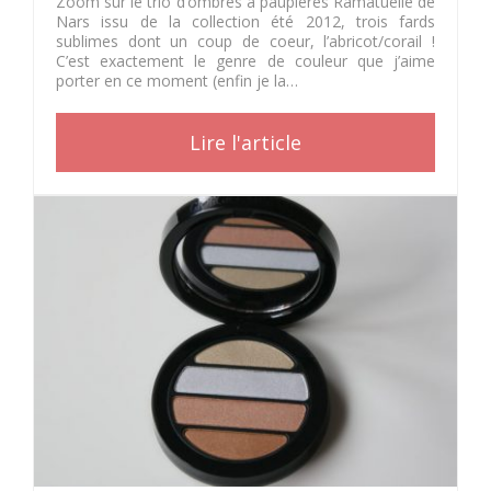
Zoom sur le trio d’ombres à paupières Ramatuelle de
Nars issu de la collection été 2012, trois fards
sublimes dont un coup de coeur, l’abricot/corail !
C’est exactement le genre de couleur que j’aime
porter en ce moment (enfin je la…
Lire l'article