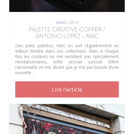
MAKE-UP ///
PALETTE CREATIVE COPPER /
ANTONIO LOPEZ – MAC
Des jolies palettes, MAC en sort régulièrement en
édition limitée dans ses collections. Mais à chaque
fois les couleurs ne me semblent pas spécialement
révolutionnaires, enfin j’essaie surtout d’être
raisonnable en me disant que je n’ai pas besoin d’une
nouvelle…
Lire l'article