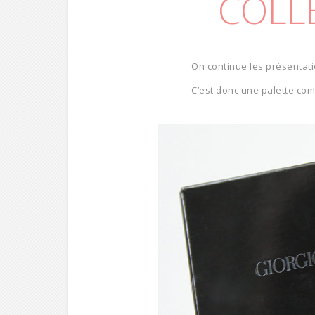
COLL
On continue les présentati
C’est donc une palette com