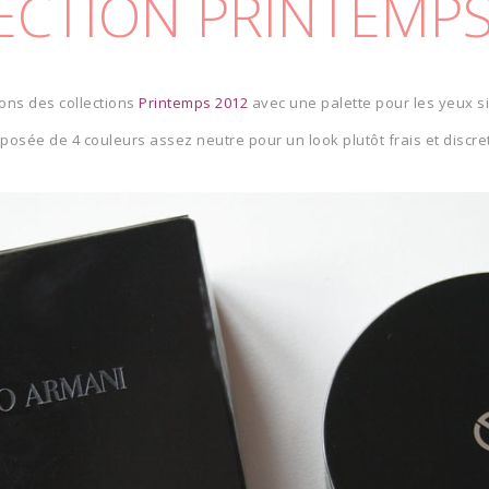
ECTION PRINTEMPS
ons des collections
Printemps 2012
avec une palette pour les yeux 
posée de 4 couleurs assez neutre pour un look plutôt frais et discret