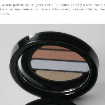
 j’ai une palette de ce genre entre les mains et s’il y a une chose 
ent de bien prélever la matière. C’est assez pratique ! Elle ne pren
 mains.