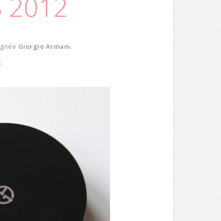
 2012
signée
Giorgio Armani
.
.