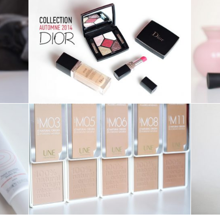
MAKE-UP ///
COLLECTION
AUTOMNE 2014 /
MAKE-UP – DIOR
MAKE-UP ///
FOND DE TEINT MAT
POUDRES
MINÉRALES – UNE