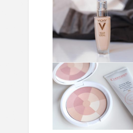
MAKE-UP ///
FOND DE TEINT
FLUIDE TEINT IDÉAL
N°15 – VICHY
MAKE-UP ///
GAMME
COUVRANCE /
CORRECTEUR DE
TEINT – AVÈNE