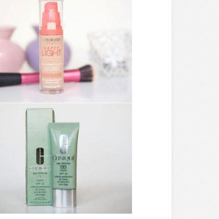
MAKE-UP ///
FOND DE TEINT
HAPPY LIGHT –
BOURJOIS
MAKE-UP ///
BB CREAM TEINTE
N°02 – CLINIQUE