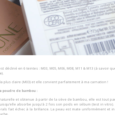
st décliné en
6 teintes
: M03, M05, M06, M08, M11 & M13 (à savoir qu
e).
la plus claire (M03) et elle convient parfaitement à ma carnation !
la poudre de bambou :
e naturelle et obtenue à partir de la sève de bambou, elle est tout p
isqu’elle absorbe jusqu’à 2 fois son poids en sébum (test in vitro). 
rals
fait échec à la brillance. La peau est mate uniformément et i
ouche.