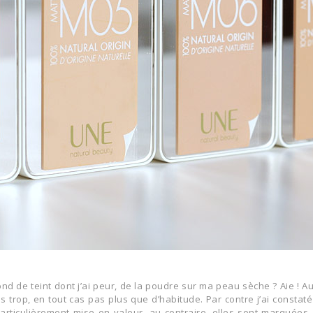
nd de teint dont j’ai peur, de la poudre sur ma peau sèche ? Aie ! A
as trop, en tout cas pas plus que d’habitude. Par contre j’ai constat
rticulièrement mise en valeur, au contraire, elles sont marquées.