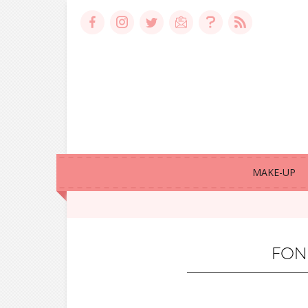
MAKE-UP
FON