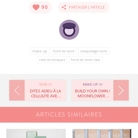
90
PARTAGER L'ARTICLE
make-up
fond de teint
maquillage teint
real techniques
fond de teint clair
NAVIGATION
SOIN ///
MAKE-UP ///
DITES ADIEU À LA
BUILD YOUR OWN /
CELLULITE AVEC
MOONFLOWER –
DE
CELLUBLUE !
URBAN DECAY
L’ARTICLE
ARTICLES SIMILAIRES