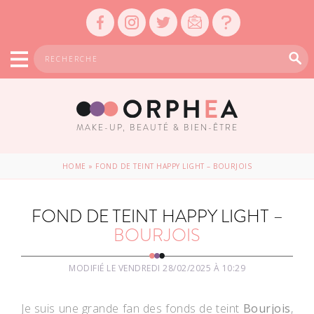
MAKE-UP, BEAUTÉ & BIEN-ÊTRE
HOME
»
FOND DE TEINT HAPPY LIGHT – BOURJOIS
FOND DE TEINT HAPPY LIGHT –
BOURJOIS
MODIFIÉ LE VENDREDI 28/02/2025 À 10:29
Je suis une grande fan des fonds de teint
Bourjois
,