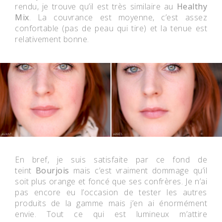
rendu, je trouve qu’il est très similaire au
Healthy
Mix
. La couvrance est moyenne, c’est assez
confortable (pas de peau qui tire) et la tenue est
relativement bonne.
En bref, je suis satisfaite par ce fond de
teint
Bourjois
mais c’est vraiment dommage qu’il
soit plus orange et foncé que ses confrères. Je n’ai
pas encore eu l’occasion de tester les autres
produits de la gamme mais j’en ai énormément
envie. Tout ce qui est lumineux m’attire