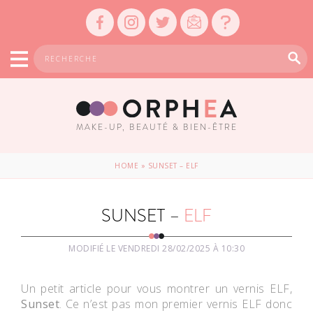
MAKE-UP, BEAUTÉ & BIEN-ÊTRE
HOME
»
SUNSET – ELF
SUNSET –
ELF
MODIFIÉ LE VENDREDI 28/02/2025 À 10:30
Un petit article pour vous montrer un vernis ELF,
Sunset
. Ce n’est pas mon premier vernis ELF donc