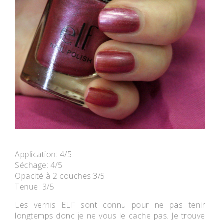
Application: 4/5
Séchage: 4/5
Opacité à 2 couches:3/5
Tenue: 3/5
Les vernis ELF sont connu pour ne pas tenir
longtemps donc je ne vous le cache pas. Je trouve