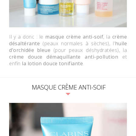
Il y a donc : le
masque crème anti-soif
, la
crème
désaltérante
(peaux normales à sèches), l’
huile
d’orchidée bleue
(pour peaux déshydratées), la
crème douce démaquillante anti-pollution
et
enfin
la lotion douce tonifiante
.
MASQUE CRÈME ANTI-SOIF