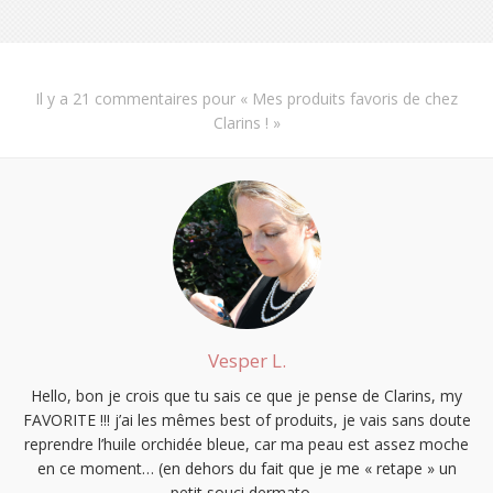
Il y a
21 commentaires
pour «
Mes produits favoris de chez
Clarins !
»
Vesper L.
Hello, bon je crois que tu sais ce que je pense de Clarins, my
FAVORITE !!! j’ai les mêmes best of produits, je vais sans doute
reprendre l’huile orchidée bleue, car ma peau est assez moche
en ce moment… (en dehors du fait que je me « retape » un
petit souci dermato…