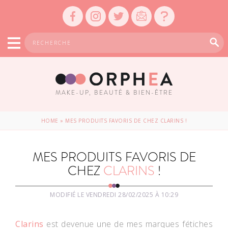
MAKE-UP, BEAUTÉ & BIEN-ÊTRE
HOME
»
MES PRODUITS FAVORIS DE CHEZ CLARINS !
MES PRODUITS FAVORIS DE
CHEZ
CLARINS
!
MODIFIÉ LE VENDREDI 28/02/2025 À 10:29
Clarins
est devenue une de mes marques fétiches