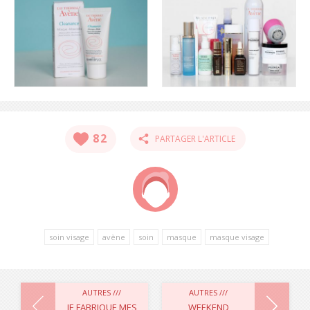
82
PARTAGER L'ARTICLE
soin visage
avène
soin
masque
masque visage
NAVIGATION
AUTRES ///
AUTRES ///
JE FABRIQUE MES
WEEKEND