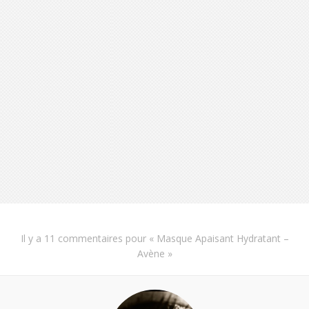
Il y a
11 commentaires
pour «
Masque Apaisant Hydratant –
Avène
»