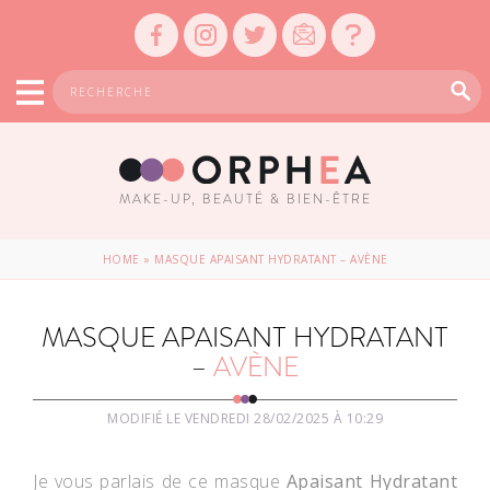
MAKE-UP, BEAUTÉ & BIEN-ÊTRE
HOME
»
MASQUE APAISANT HYDRATANT – AVÈNE
MASQUE APAISANT HYDRATANT
–
AVÈNE
MODIFIÉ LE VENDREDI 28/02/2025 À 10:29
Je vous parlais de ce masque
Apaisant Hydratant