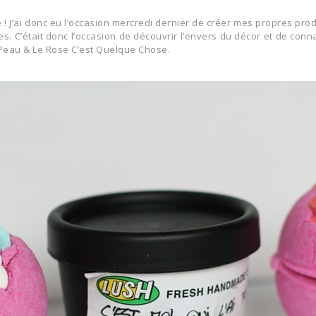
se ! J’ai donc eu l’occasion mercredi dernier de créer mes propres pro
s. C’était donc l’occasion de découvrir l’envers du décor et de conna
 Peau
&
Le Rose C’est Quelque Chose
.