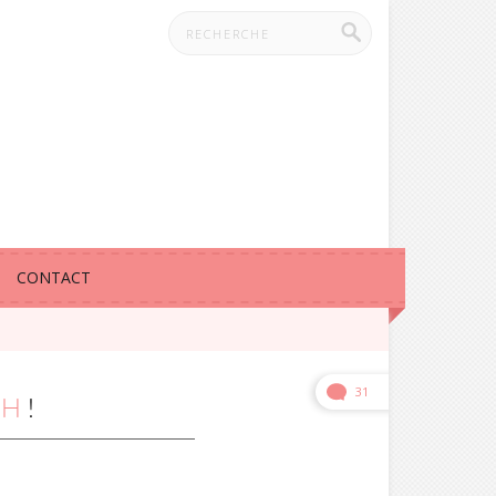
CONTACT
31
SH
!