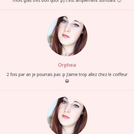
mois (pas très bon quoi :p) c’est amplement suffisant 🙂
Orphea
2 fois par an je pourrais pas :p J’aime trop allez chez le coiffeur
😀