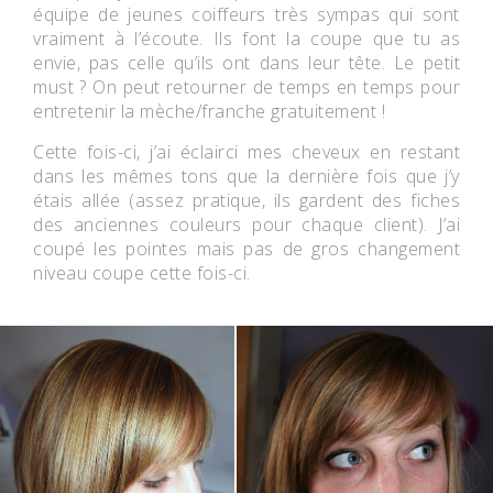
équipe de jeunes coiffeurs très sympas qui sont
vraiment à l’écoute. Ils font la coupe que tu as
envie, pas celle qu’ils ont dans leur tête. Le petit
must ? On peut retourner de temps en temps pour
entretenir la mèche/franche gratuitement !
Cette fois-ci, j’ai éclairci mes cheveux en restant
dans les mêmes tons que la dernière fois que j’y
étais allée (assez pratique, ils gardent des fiches
des anciennes couleurs pour chaque client). J’ai
coupé les pointes mais pas de gros changement
niveau coupe cette fois-ci.