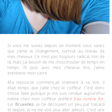
Si vous me suivez depuis un moment vous savez
que j’aime le changement, surtout au niveau de
mes cheveux. Ce n’est pas toujours radical, loin de
là, mais j’ai besoin de me chouchouter de temps en
temps. Et puis avec mes cheveux fins, j’aime
entretenir mon carré.
Ma repousse commençait vraiment à se voir, il
était temps que j’aille chez le coiffeur. C’est donc
chose faite puisque je me suis rendue aujourd’hui
même chez mon coiffeur préféré
Eau contre Air
,
sur
Bruxelles
. Je l’ai découvert un peu par hasard
et depuis, je ne me vois plus aller ailleurs. C’est une