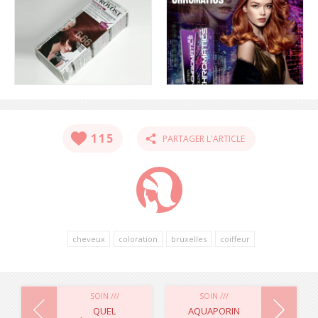
115
PARTAGER L'ARTICLE
cheveux
coloration
bruxelles
coiffeur
NAVIGATION
SOIN ///
SOIN ///
QUEL
AQUAPORIN