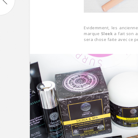
Evidemment, les ancienne
marque
Sleek
a fait son a
sera chose faite avec ce pe