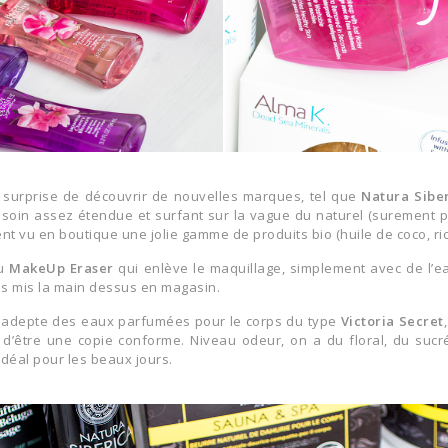
ès surprise de découvrir de nouvelles marques, tel que
Natura Sibe
in assez étendue et surfant sur la vague du naturel (surement pa
nt vu en boutique une jolie gamme de produits bio (huile de coco, rici
su
MakeUp Eraser
qui enlève le maquillage, simplement avec de l’ea
ais mis la main dessus en magasin.
e adepte des eaux parfumées pour le corps du type
Victoria Secret
r d’être une copie conforme. Niveau odeur, on a du floral, du sucr
 Idéal pour les beaux jours.