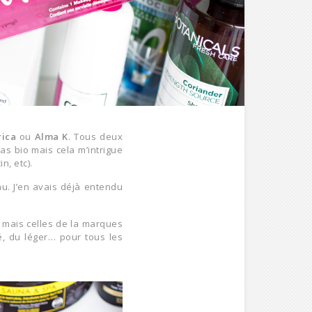
rica
ou
Alma K
. Tous deux
s bio mais cela m’intrigue
n, etc).
u. J’en avais déjà entendu
, mais celles de la marques
é, du léger… pour tous les