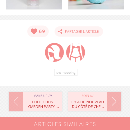
69
PARTAGER L'ARTICLE
shampooing
S'INSCRIRE
NAVIGATION
MAKE-UP ///
SOIN ///
COLLECTION
IL Y A DU NOUVEAU
GARDEN PARTY /
DU CÔTÉ DE CHEZ
DE
PALETTE 3
LUSH !
COULEURS SMOKY
GARDEN 461 –
L’ARTICLE
ARTICLES SIMILAIRES
DIOR