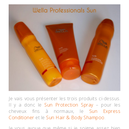
Je vais vous présenter les trois produits ci-dessus.
Il y a donc le
Sun Protection Spray
– pour les
cheveux fins à normaux, le
Sun Express
Conditioner
et le
Sun Hair & Body Shampoo
.
Je vous avoue que même si je soigne assez bien