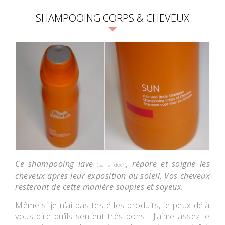
SHAMPOOING CORPS & CHEVEUX
Ce shampooing lave
, répare et soigne les
(sans dec?)
cheveux après leur exposition au soleil. Vos cheveux
resteront de cette manière souples et soyeux.
Même si je n’ai pas testé les produits, je peux déjà
vous dire qu’ils sentent très bons ! J’aime assez le