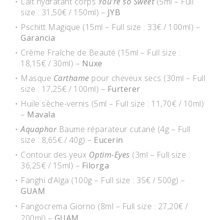
Lait hydratant corps
You’re so Sweet
(5ml – Full
size : 31,50€ / 150ml) –
JYB
Pschitt Magique (15ml – Full size : 33€ / 100ml) –
Garancia
Crème Fraîche de Beauté (15ml – Full size :
18,15€ / 30ml) –
Nuxe
Masque
Carthame
pour cheveux secs (30ml – Full
size : 17,25€ / 100ml) –
Furterer
Huile sèche-vernis (5ml – Full size : 11,70€ / 10ml)
–
Mavala
Aquaphor
Baume réparateur cutané (4g – Full
size : 8,65€ / 40g) –
Eucerin
Contour des yeux
Optim-Eyes
(3ml – Full size :
36,25€ / 15ml) –
Filorga
Fanghi d’Alga (100g – Full size : 35€ / 500g) –
GUAM
Fangocrema Giorno
(8ml – Full size : 27,20€ /
200ml) –
GUAM