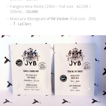
Fangocrema Notte (20ml – Full size : 42,20€ /
500ml) –
GUAM
Mascara Allongeant
n°04 Violine
(Full size : 20€)
–
T. LeClerc