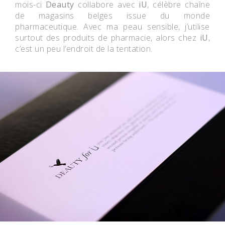
mois-ci
Deauty
collabore avec
iU
, célèbre chaîne
de magasins belges issue du monde
pharmaceutique. Avec ma peau sensible, j’utilise
surtout des produits de pharmacie, alors chez
iU
,
c’est un peu l’endroit de la tentation.