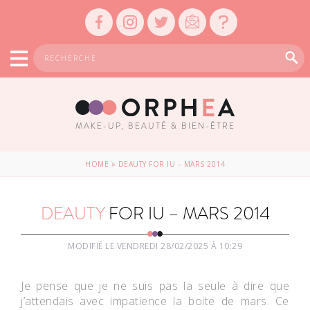
MAKE-UP, BEAUTÉ & BIEN-ÊTRE
HOME
»
DEAUTY FOR IU – MARS 2014
DEAUTY
FOR IU – MARS 2014
MODIFIÉ LE VENDREDI 28/02/2025 À 10:29
Je pense que je ne suis pas la seule à dire que
j’attendais avec impatience la boite de mars. Ce