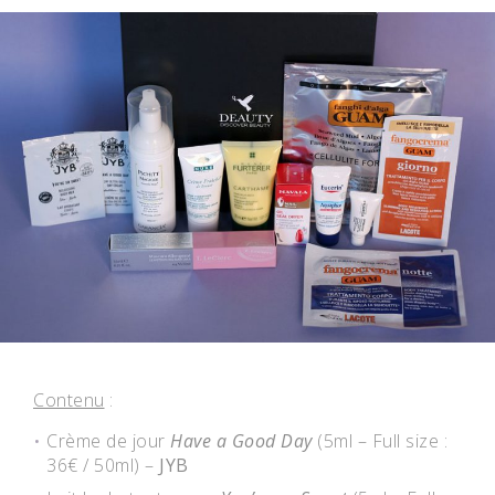
Contenu
:
Crème de jour
Have a Good Day
(5ml – Full size :
36€ / 50ml) –
JYB