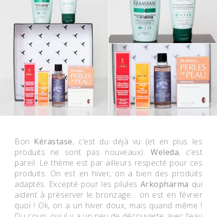
Bon
Kérastase
, c’est du déjà vu (et en plus les
produits ne sont pas nouveaux).
Weleda
, c’est
pareil. Le thème est par ailleurs respecté pour ces
produits. On est en hiver, on a bien des produits
adaptés. Excepté pour les pilules
Arkopharma
qui
aident à préserver le bronzage… on est en février
quoi ! Ok, on a un hiver doux, mais quand même !
Du coup, oui il y a un peu de découverte avec l’eau