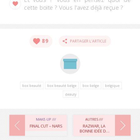
cette boite ? Vous l’avez déjà reçue ?
89
PARTAGER L'ARTICLE
box beauté
box beauté belge
box belge
belgique
deauty
NAVIGATION
MAKE-UP ///
AUTRES ///
FINAL CUT – NARS
RAZWAR, LA
BONNE IDÉE DU
DE
JOUR !