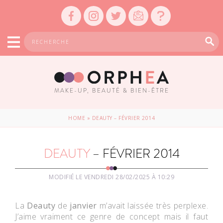
MAKE-UP, BEAUTÉ & BIEN-ÊTRE
HOME
»
DEAUTY – FÉVRIER 2014
DEAUTY
– FÉVRIER 2014
MODIFIÉ LE VENDREDI 28/02/2025 À 10:29
La
Deauty
de
janvier
m’avait laissée très perplexe.
J’aime vraiment ce genre de concept mais il faut