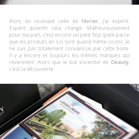
Alors en recevant celle de
février
, j’ai espéré.
Espéré qu’enfin cela change. Malheureusement
pour ma part, c’est encore un petit flop (petit parce
que les produits en soi sont quand même cools). Je
ne suis pas totalement convaincue par cette boite.
Il y a encore et toujours les mêmes marques qui
reviennent. Alors que le but essentiel de
Deauty
,
c’est la découverte.