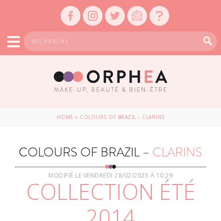
MAKE-UP, BEAUTÉ & BIEN-ÊTRE
HOME
»
COLOURS OF BRAZIL – CLARINS
COLOURS OF BRAZIL –
CLARINS
MODIFIÉ LE VENDREDI 28/02/2025 À 10:29
COLLECTION ÉTÉ
2014