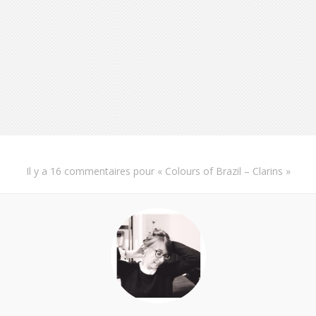
Il y a
16 commentaires
pour «
Colours of Brazil – Clarins
»