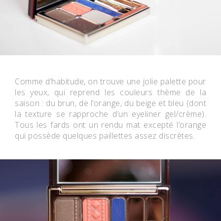
Comme d’habitude, on trouve une jolie palette pour
les yeux, qui reprend les couleurs thème de la
saison : du brun, de l’orange, du beige et bleu (dont
la texture se rapproche d’un eyeliner gel/crème).
Tous les fards ont un rendu mat excepté l’orange
qui possède quelques paillettes assez discrètes.