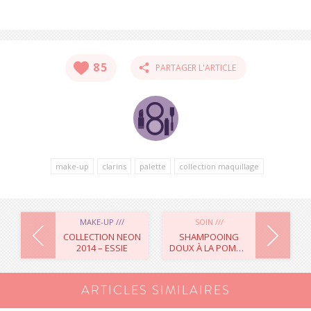
85
PARTAGER L'ARTICLE
make-up
clarins
palette
collection maquillage
NAVIGATION
MAKE-UP ///
SOIN ///
COLLECTION NEON
SHAMPOOING
2014 – ESSIE
DOUX À LA POMME
DE
ET FLUIDE BEAUTÉ
– MULATO
L’ARTICLE
ARTICLES SIMILAIRES