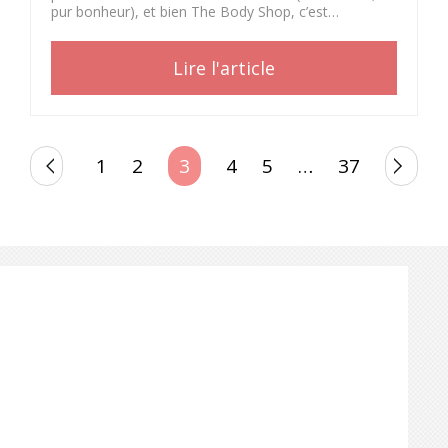
pur bonheur), et bien The Body Shop, c’est…
Lire l'article
POSTS
1
2
3
4
5
…
37
PAGINATION