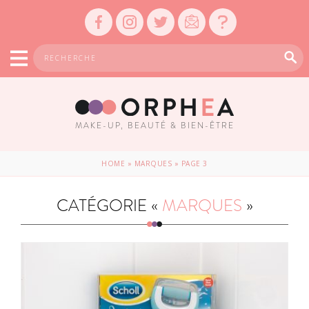
MAKE-UP, BEAUTÉ & BIEN-ÊTRE
HOME
»
MARQUES
»
PAGE 3
CATÉGORIE «
MARQUES
»