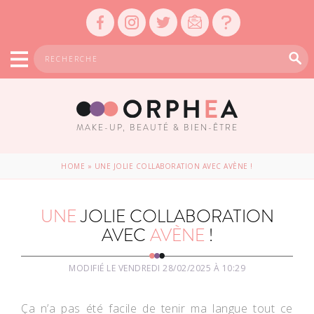
MAKE-UP, BEAUTÉ & BIEN-ÊTRE
HOME
»
UNE JOLIE COLLABORATION AVEC AVÈNE !
UNE
JOLIE COLLABORATION
AVEC
AVÈNE
!
MODIFIÉ LE VENDREDI 28/02/2025 À 10:29
Ça n’a pas été facile de tenir ma langue tout ce