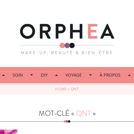
MAKE-UP, BEAUTÉ & BIEN-ÊTRE
SOIN
DIY
VOYAGE
À PROPOS
HOME
»
QNT
MOT-CLÉ «
QNT
»