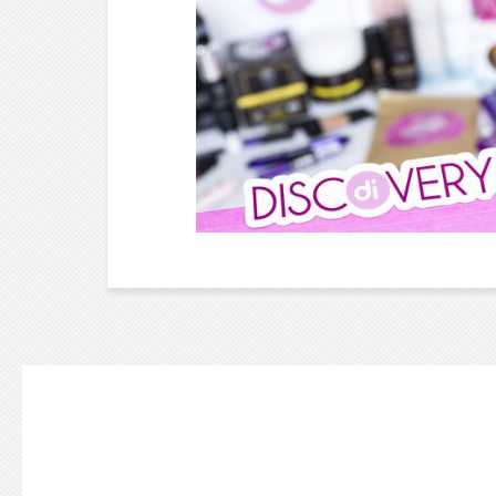
SOIN ///
DI BEAUTY & CARE,
LA CAVERNE D’ALI
BABA !