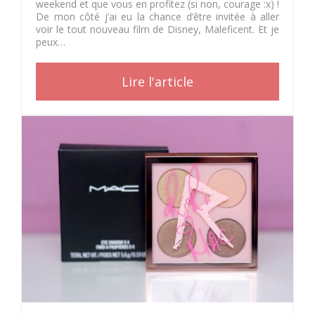
weekend et que vous en profitez (si non, courage :x) !
De mon côté j’ai eu la chance d’être invitée à aller
voir le tout nouveau film de Disney, Maleficent. Et je
peux…
Lire l'article