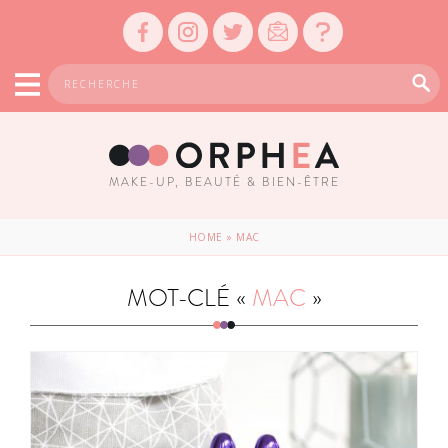
MAKE-UP, BEAUTÉ & BIEN-ÊTRE
HOME
»
MAC
MOT-CLÉ «
MAC
»