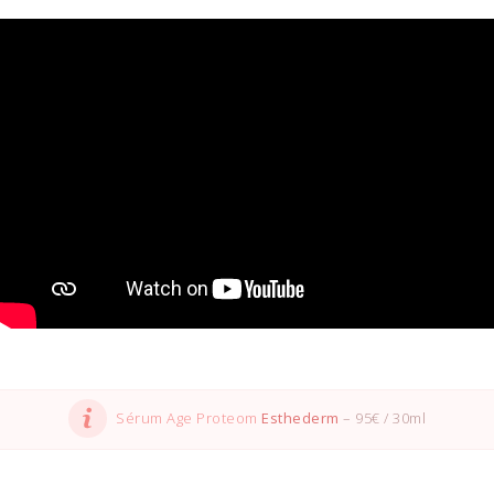
Sérum Age Proteom
Esthederm
– 95€ / 30ml