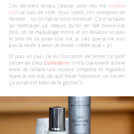
Ces derniers temps, j’avoue avoir mis ma
routine
soin
un peu de côté. Vous savez, ces semaines de
flemme… où on fait le strict minimum. C’est la faute
au télétravail ça, depuis qu’on en fait beaucoup
plus, on se maquillage moins et on délaisse un peu
le soin de sa peau (oui oui, je sais que je ne suis
pas la seule à avoir un mode « télétravail » :p).
Et puis un jour, j’ai eu l’occasion de tester ce petit
sérum de chez
Esthederm
. Il m’a clairement donné
envie de refaire une routine complète et régulière
(bawi je me suis dit qu’il fallait l’optimiser ce sérum,
ça aurait été bête de le gâcher !)