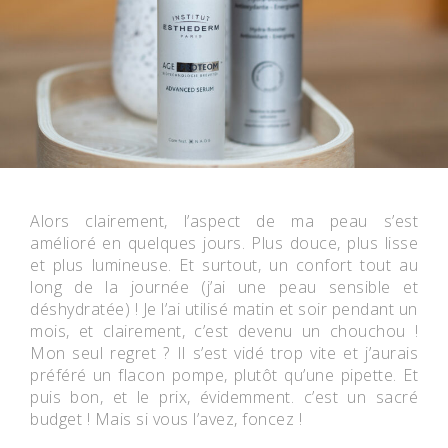
Alors clairement, l’aspect de ma peau s’est
amélioré en quelques jours. Plus douce, plus lisse
et plus lumineuse. Et surtout, un confort tout au
long de la journée (j’ai une peau sensible et
déshydratée) ! Je l’ai utilisé matin et soir pendant un
mois, et clairement, c’est devenu un chouchou !
Mon seul regret ? Il s’est vidé trop vite et j’aurais
préféré un flacon pompe, plutôt qu’une pipette. Et
puis bon, et le prix, évidemment. c’est un sacré
budget ! Mais si vous l’avez, foncez !