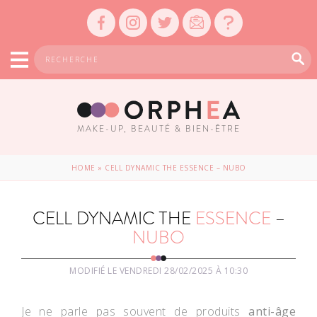
MAKE-UP, BEAUTÉ & BIEN-ÊTRE
HOME
»
CELL DYNAMIC THE ESSENCE – NUBO
CELL DYNAMIC THE
ESSENCE
–
NUBO
MODIFIÉ LE VENDREDI 28/02/2025 À 10:30
Je ne parle pas souvent de produits
anti-âge