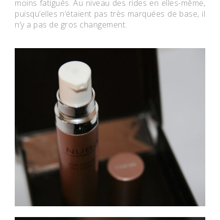
moins fatigués. Au niveau des rides en elles-même,
puisqu’elles n’étaient pas très marquées de base, il
n’y a pas de gros changement.