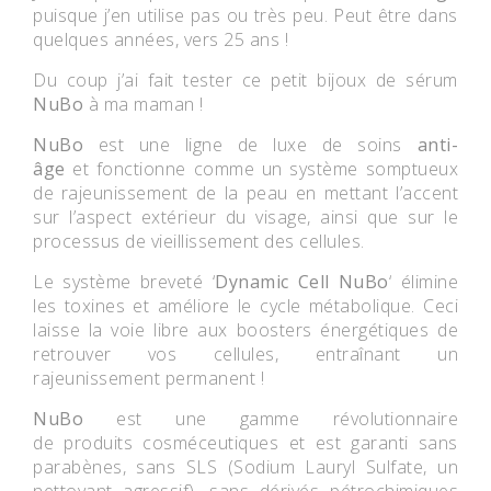
puisque j’en utilise pas ou très peu. Peut être dans
quelques années, vers 25 ans !
Du coup j’ai fait tester ce petit bijoux de sérum
NuBo
à ma maman !
NuBo
est une ligne de luxe de soins
anti-
âge
et fonctionne comme un système somptueux
de rajeunissement de la peau en mettant l’accent
sur l’aspect extérieur du visage, ainsi que sur le
processus de vieillissement des cellules.
Le système breveté ‘
Dynamic Cell NuBo
‘ élimine
les toxines et améliore le cycle métabolique. Ceci
laisse la voie libre aux boosters énergétiques de
retrouver vos cellules, entraînant un
rajeunissement permanent !
NuBo
est une gamme révolutionnaire
de produits cosméceutiques et est garanti sans
parabènes, sans SLS (Sodium Lauryl Sulfate, un
nettoyant agressif), sans dérivés pétrochimiques