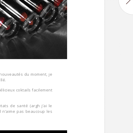
s nouveautés du moment, je
llé.
élicieux coktails facilement
ats de santé (argh j’ai le
il n’aime pas beaucoup les