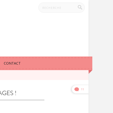
CONTACT
11
GES !