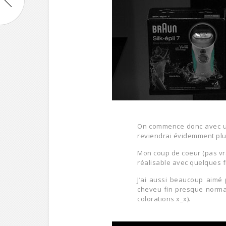
On commence donc avec un
reviendrai évidemment plus
Mon coup de coeur (pas vr
réalisable avec quelques fr
J’ai aussi beaucoup aimé 
cheveu fin presque normal
colorations x_x).