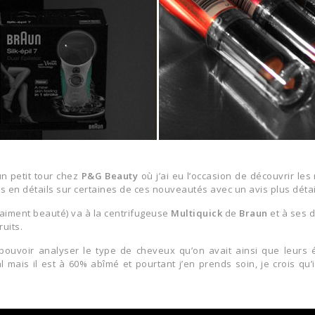
S'INSCRIRE
 petit tour chez
P&G Beauty
où j’ai eu l’occasion de découvrir le
 en détails sur certaines de ces nouveautés avec un avis plus détai
aiment beauté) va à la centrifugeuse
Multiquick
de
Braun
et à ses d
uits.
pouvoir analyser le type de cheveux qu’on avait ainsi que leurs ét
 mais il est à 60% abîmé et pourtant j’en prends soin, je crois qu’