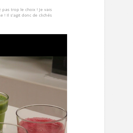
pas trop le choix ! Je vais
 Il s’agit donc de clichés