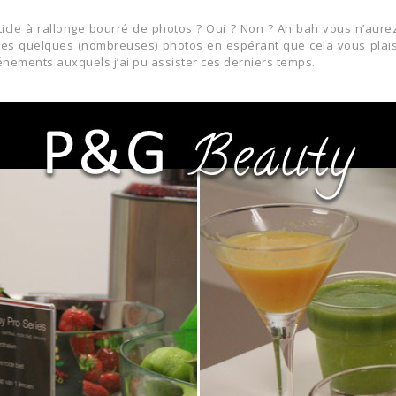
icle à rallonge bourré de photos ? Oui ? Non ? Ah bah vous n’aurez 
es quelques (nombreuses) photos en espérant que cela vous plaise !
vénements auxquels j’ai pu assister ces derniers temps.