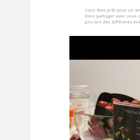
Vous êtes prêt pour un art
donc partager avec vous c
pris lors des différents é