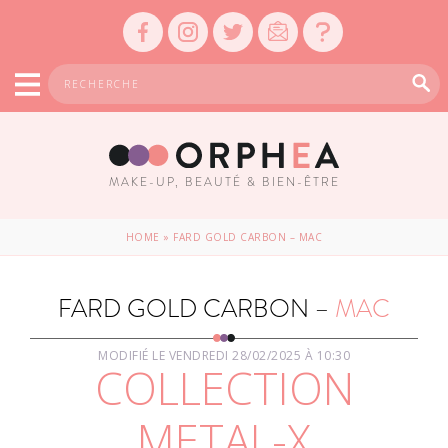
MAKE-UP, BEAUTÉ & BIEN-ÊTRE
HOME
»
FARD GOLD CARBON – MAC
FARD GOLD CARBON –
MAC
MODIFIÉ LE VENDREDI 28/02/2025 À 10:30
COLLECTION
METAL-X