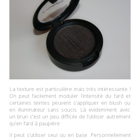
La texture est particulière mais très intéressante !
On peut facilement moduler l’intensité du fard et
certaines teintes peuvent s’appliquer en blush ou
en illuminateur sans soucis. Là evidemment avec
un brun c’est un peu difficile de l’utiliser autrement
qu’en fard à paupière.
Il peut s’utiliser seul ou en base. Personnellement