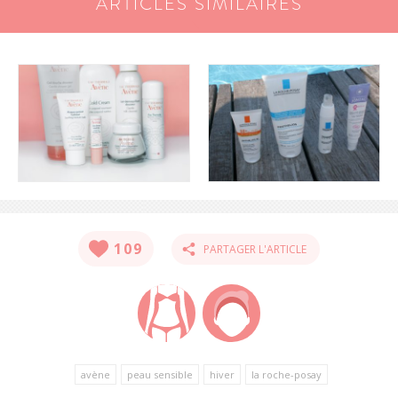
ARTICLES SIMILAIRES
109
PARTAGER L'ARTICLE
avène
peau sensible
hiver
la roche-posay