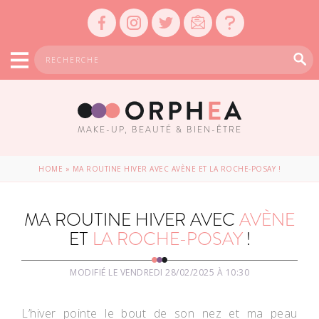
MAKE-UP, BEAUTÉ & BIEN-ÊTRE
HOME
»
MA ROUTINE HIVER AVEC AVÈNE ET LA ROCHE-POSAY !
MA ROUTINE HIVER AVEC
AVÈNE
ET
LA ROCHE-POSAY
!
MODIFIÉ LE VENDREDI 28/02/2025 À 10:30
L’hiver pointe le bout de son nez et ma peau