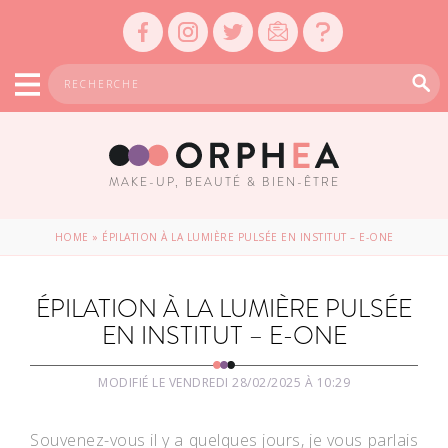
MAKE-UP, BEAUTÉ & BIEN-ÊTRE
HOME
»
ÉPILATION À LA LUMIÈRE PULSÉE EN INSTITUT – E-ONE
ÉPILATION À LA LUMIÈRE PULSÉE
EN INSTITUT – E-ONE
MODIFIÉ LE VENDREDI 28/02/2025 À 10:29
Souvenez-vous il y a quelques jours, je vous parlais