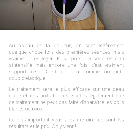
Au niveau de la douleur, on sent légèrement
quelque chose lors des premières séances, mais
vraiment très léger. Puis après 2-3 séances cela
s’intensifie mais encore une fois, c’est vraiment
supportable ! C’est un peu comme un petit
coup d’élastique.
Le traitement sera le plus efficace sur une peau
claire et des poils foncés. Sachez également que
ce traitement ne peut pas faire disparaître les poils
blancs ou roux.
Le plus important vous allez me dire, ce sont les
résultats et le prix. On y vient !