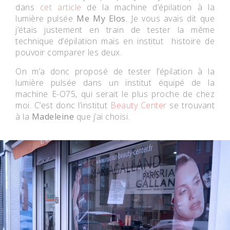
dans
cet article
de la machine d’épilation à la
lumière pulsée
Me My Elos
. Je vous avais dit que
j’étais justement en train de tester la même
technique d’épilation mais en institut histoire de
pouvoir comparer les deux.
On m’a donc proposé de tester l’épilation à la
lumière pulsée dans un institut équipé de la
machine
E-O75
, qui serait le plus proche de chez
moi. C’est donc l’institut
Beauty Center
se trouvant
à
la
Madeleine
que j’ai choisi.