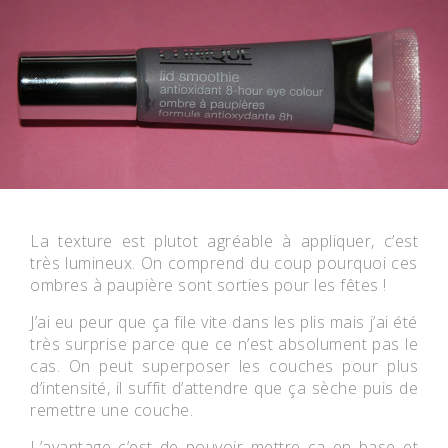
La texture est plutot agréable à appliquer, c’est
très lumineux. On comprend du coup pourquoi ces
ombres à paupière sont sorties pour les fêtes !
J’ai eu peur que ça file vite dans les plis mais j’ai été
très surprise parce que ce n’est absolument pas le
cas. On peut superposer les couches pour plus
d’intensité, il suffit d’attendre que ça sèche puis de
remettre une couche.
L’avantage c’est de pouvoir mettre ça en base et