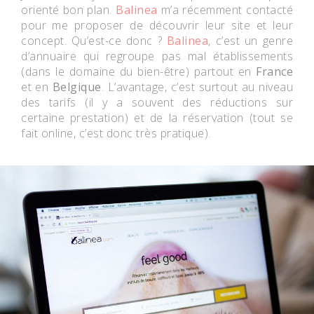
orienté bon plan.
Balinea
m’a récemment contacté
pour me proposer de découvrir leur site et leur
concept. Qu’est-ce donc ?
Balinea
, c’est un genre
d’annuaire qui regroupe pas mal établissements
(dans le domaine du bien-être) partout en
France
et en
Belgique
. L’avantage, c’est surtout au niveau
des tarifs (il y a souvent des réductions sur
certaine prestation) et de la réservation (tout se
fait online, c’est donc très pratique).