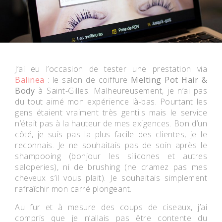
J’ai eu l’occasion de tester une prestation via
Balinea
: le salon de coiffure
Melting Pot Hair &
Body
à Saint-Gilles. Malheureusement, je n’ai pas
du tout aimé mon expérience là-bas. Pourtant les
gens étaient vraiment très gentils mais le service
n’était pas à la hauteur de mes exigences. Bon d’un
côté, je suis pas la plus facile des clientes, je le
reconnais. Je ne souhaitais pas de soin après le
shampooing (bonjour les silicones et autres
saloperies), ni de brushing (ne cramez pas mes
cheveux s’il vous plait). Je souhaitais simplement
rafraîchir mon carré plongeant.
Au fur et à mesure des coups de ciseaux, j’ai
compris que je n’allais pas être contente du