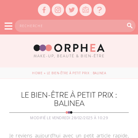
MAKE-UP, BEAUTÉ & BIEN-ÊTRE
HOME
»
LE BIEN-ÊTRE À PETIT PRIX : BALINEA
LE BIEN-ÊTRE À PETIT PRIX :
BALINEA
MODIFIÉ LE VENDREDI 28/02/2025 À 10:29
Je reviens aujourd’hui avec un petit article rapide,