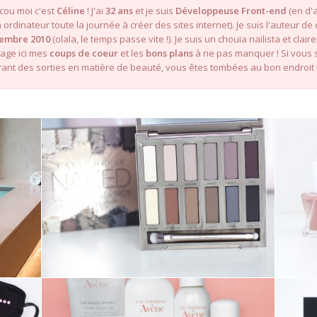
cou moi c'est
Céline
! J'ai
32 ans
et je suis
Développeuse Front-end
(en d'a
ordinateur toute la journée à créer des sites internet). Je suis l'auteur d
embre 2010
(olala, le temps passe vite !). Je suis un chouïa nailista et clai
tage ici mes
coups de coeur
et les
bons plans
à ne pas manquer ! Si vous 
ant des sorties en matière de beauté, vous êtes tombées au bon endroit 
MAKE-UP ///
NAKED ULTIMATE
BASICS – URBAN
DECAY