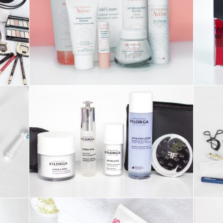
SOIN ///
MES SOINS AVENE
TOUT DOUX POUR
L’HIVER
SOIN ///
MA ROUTINE SOIN
VISAGE SPÉCIALE
FILORGA