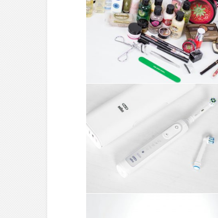
AUTRES ///
L’APRÈS NOËL, LES
CADEAUX ET LES
BONNES
RÉSOLUTIONS !
SOIN ///
BROSSE À DENTS
GENIOUS 9000 –
ORAL-B