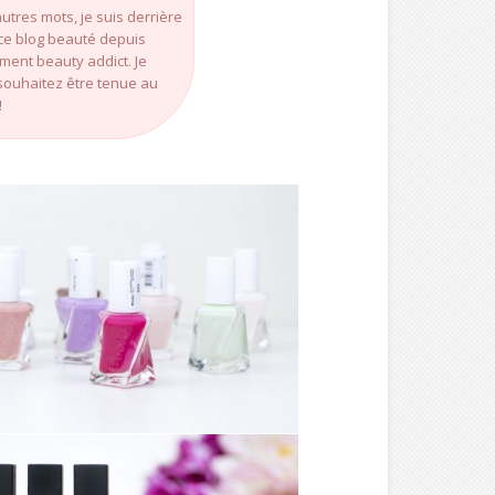
utres mots, je suis derrière
e ce blog beauté depuis
rement beauty addict. Je
souhaitez être tenue au
!
MAKE-UP ///
VERNIS GEL
COUTURE – ESSIE