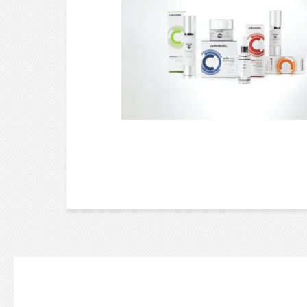
AUTRES ///
PEEL MASK SYSTEM &
ELECTROMESOTHERAP
– CELESTETIC
POSTS
PAGINATIO