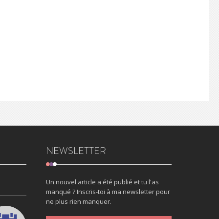
NEWSLETTER
Un nouvel article a été publié et tu l'as
manqué ? Inscris-toi à ma newsletter pour
ne plus rien manquer.