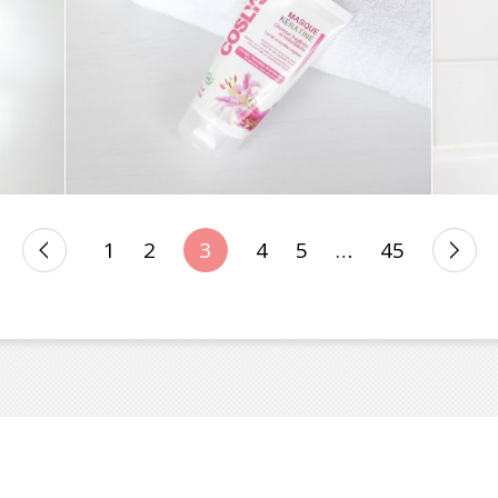
SOIN ///
ROUTINE CHEVEUX
Y
TOUT DOUX AVEC
COSLYS !
1
2
3
4
5
…
45
N