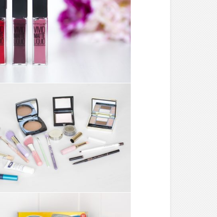
MAKE-UP ///
VIVID MATTE LIQUID
– MAYBELLINE
MAKE-UP ///
MAKE-UP DU JOUR,
BONJOUR #3