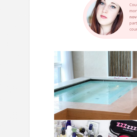
Cou
mon 
nov
par
cour
AUTRES ///
DEUX SPA SUR
BRUXELLES, DEUX
MOMENTS
D’EXCEPTION !