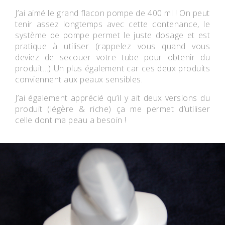
J’ai aimé le grand flacon pompe de 400 ml ! On peut
tenir assez longtemps avec cette contenance, le
système de pompe permet le juste dosage et est
pratique à utiliser (rappelez vous quand vous
deviez de secouer votre tube pour obtenir du
produit…) Un plus également car ces deux produits
conviennent aux peaux sensibles.
J’ai également apprécié qu’il y ait deux versions du
produit (légère & riche) ça me permet d’utiliser
celle dont ma peau a besoin !