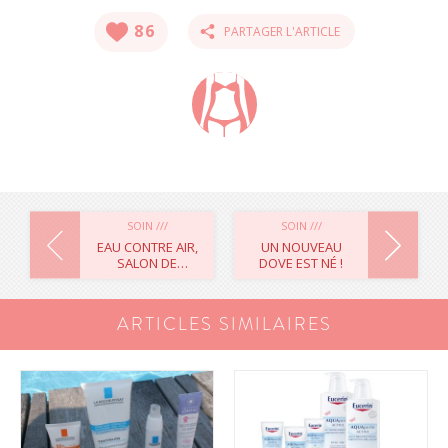
86
PARTAGER L'ARTICLE
NAVIGATION
SOIN ///
SOIN ///
EAU CONTRE AIR,
UN NOUVEAU
SALON DE
DOVE EST NÉ !
DE
COIFFURE SUR
BRUXELLES
L’ARTICLE
ARTICLES SIMILAIRES