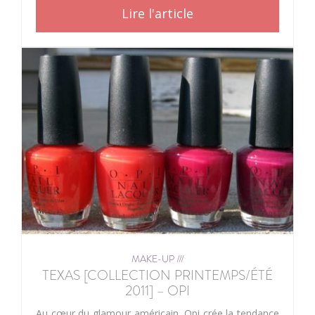
Lire l'article
MAKE-UP ///
TEXAS [COLLECTION PRINTEMPS/ÉTÉ
2011] – OPI
Au cœur du glamour américain, Opi crée la tendance