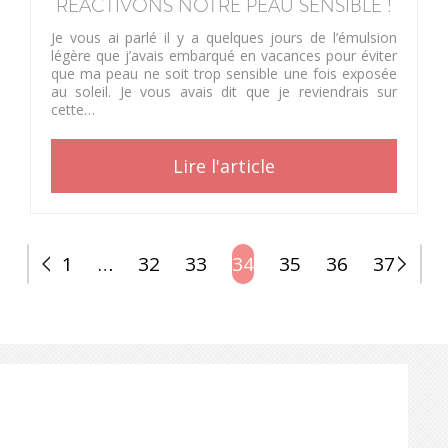
REACTIVONS NOTRE PEAU SENSIBLE !
Je vous ai parlé il y a quelques jours de l’émulsion
légère que j’avais embarqué en vacances pour éviter
que ma peau ne soit trop sensible une fois exposée
au soleil. Je vous avais dit que je reviendrais sur
cette…
Lire l'article
POSTS
1
…
32
33
34
35
36
37
PAGINATION