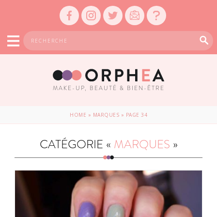
MAKE-UP, BEAUTÉ & BIEN-ÊTRE
HOME
»
MARQUES
»
PAGE 34
CATÉGORIE «
MARQUES
»