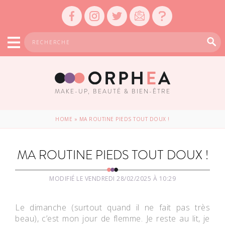
MAKE-UP, BEAUTÉ & BIEN-ÊTRE
HOME
»
MA ROUTINE PIEDS TOUT DOUX !
MA ROUTINE PIEDS TOUT DOUX !
MODIFIÉ LE VENDREDI 28/02/2025 À 10:29
Le dimanche (surtout quand il ne fait pas très
beau), c’est mon jour de flemme. Je reste au lit, je