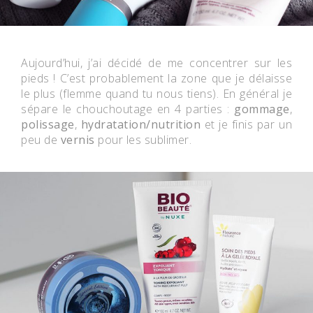
Aujourd’hui, j’ai décidé de me concentrer sur les
pieds ! C’est probablement la zone que je délaisse
le plus (flemme quand tu nous tiens). En général je
sépare le chouchoutage en 4 parties :
gommage
,
polissage
,
hydratation/nutrition
et je finis par un
peu de
vernis
pour les sublimer.