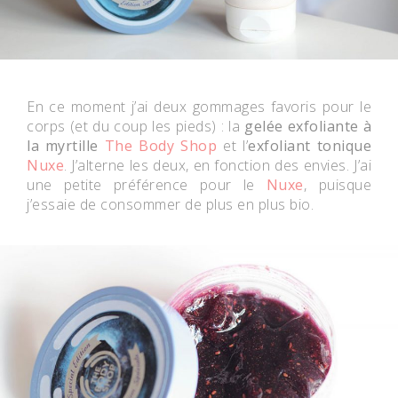
En ce moment j’ai deux gommages favoris pour le
corps (et du coup les pieds) : la
gelée exfoliante à
la myrtille
The Body Shop
et l’
exfoliant tonique
Nuxe
. J’alterne les deux, en fonction des envies. J’ai
une petite préférence pour le
Nuxe
, puisque
j’essaie de consommer de plus en plus bio.